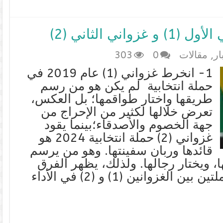
ار
,
مقالات
0
303
1- انخرط غزواني (1) عام 2019 في
حملة انتخابية لم يكن هو من رسم
طريقها واختار طواقمها؛ بل العكس،
تعرض خلالها لكثير من الإحراج من
جهة الخصوم والأصدقاء؛بينما يقود
غزواني (2) حملة انتخابية 2024 هو
قائدها وربان سفينتها. وهو من يرسم
 ويختار رجالها. ولذلك، يظهر الفرق
واضحا وجليا خلال الحملتين بين الغزوانين (1) و (2) في الأداء