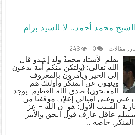
لشيخ محمد أحمد.. لا للسيد برام
ار
,
مقالات
0
243
بقلم الأستاذ محمدٌ ولد إشدو قال
الله تعالى: {ولتكن منكم أمة يدعون
إلى الخير ويأمرون بالمعروف
وينهون عن المنكر وأولئك هم
المفلحون} صدق الله العظيم. يوجد
 علي وعلى أمثالي إعلان موقفنا من
جارية: السبب الأول: هو أن الله – عز
لم عاقل عارف قول الحق والأمر
المنكر. خاصة …