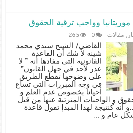
موريتانيا وواجب ترقية الحقوق
ار
,
مقالات
0
265
القاضي/ الشيخ سيدي محمد
شينه لا شك أن القاعدة
القانونية التي مفادها أنه ” لا
عذر لأحد في جهل القانون”
على وضوحها تقطع الطريق
في وجه المبررات التي تساغ
أحيانا بخصوص عدم العلم و
حقوق و الواجبات المترتبة عنها من قبل
 أنه كنتيجة لهذا المبدإ تقول قاعدة
شكل عام و …