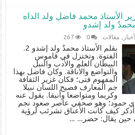
ير الأستاذ محمد فاضل ولد الداه
أخبار
,
مقالات
0
267
بقلم الأستاذ محمدٌ ولد إشدو 2.
الفتوة. وتختزل في قاموس
البيظان العلم والأدب والنبل
والتواضع والأناقة. وكان فاضل بهذا
المفهوم فتى؛ فكان غزير الثقافة
جم المعارف فصيح اللسان نبيلا
وكريما ومتواضعا وأنيقا. يقول عنه
دي حمود؛ وهو صحفي عاصر صعود نجم
ذكر كيف كانت الأعناق تشرئب لرؤية
، حين يقال: حضر… …