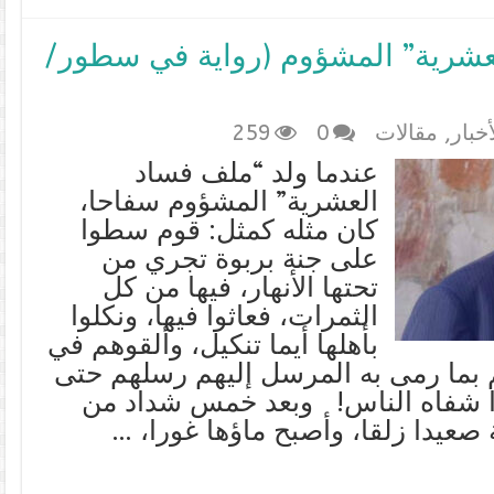
عشرية” المشؤوم (رواية في سطور/
أخبار
,
مقالات
0
259
عندما ولد “ملف فساد
العشرية” المشؤوم سفاحا،
كان مثله كمثل: قوم سطوا
على جنة بربوة تجري من
تحتها الأنهار، فيها من كل
الثمرات، فعاثوا فيها، ونكلوا
بأهلها أيما تنكيل، وألقوهم في
 بما رمى به المرسل إليهم رسلهم حتى
بوا شفاه الناس! وبعد خمس شداد من
صعيدا زلقا، وأصبح ماؤها غورا، …