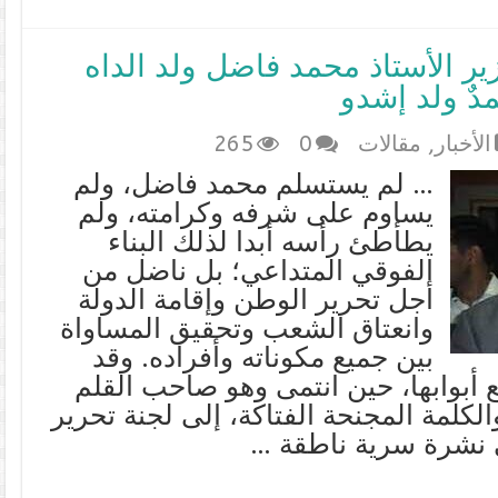
ير الأستاذ محمد فاضل ولد الداه
الأخبار
,
مقالات
0
265
… لم يستسلم محمد فاضل، ولم
يساوم على شرفه وكرامته، ولم
يطأطئ رأسه أبدا لذلك البناء
الفوقي المتداعي؛ بل ناضل من
أجل تحرير الوطن وإقامة الدولة
وانعتاق الشعب وتحقيق المساواة
بين جميع مكوناته وأفراده. وقد
أبوابها، حين انتمى وهو صاحب القلم
الكلمة المجنحة الفتاكة، إلى لجنة تحرير
 نشرة سرية ناطقة …