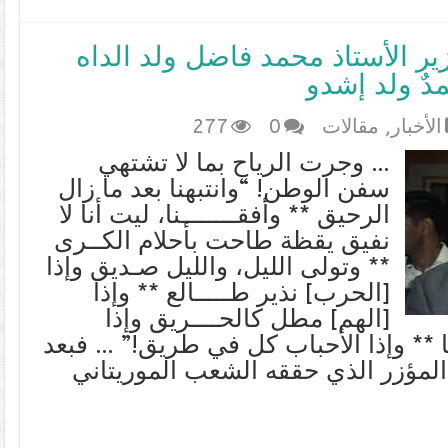
ير الأستاذ محمد فاضل ولد الداه
الأخبار
,
مقالات
0
277
… وجرت الرياح بما لا تشتهي
سفن الوطن! “وانتبهنا بعد ما زال
الرحيق ** وأفقــــــــنا، ليت أنا لا
نفيق يقظة طاحت بأحلام الكــرى
** وتولى الليل، والليل صـديق وإذا
[الحرب] نذير طـــــالع ** وإذا
[الهم] مطل كالحــــريق وإذا
رفها ** وإذا الأحباب كل في طريق!” … فبعد
لمؤزر الذي حققه الشعب الموريتاني