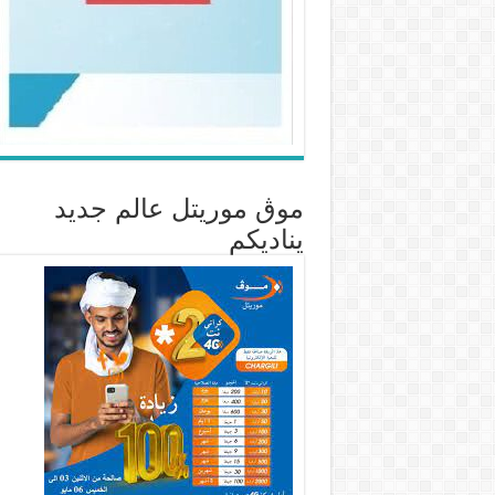
موڨ موريتل عالم جديد
يناديكم