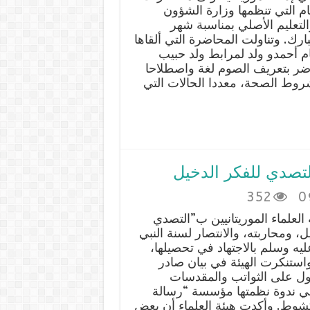
م التي تنظمها وزارة الشؤون
التعليم الأصلي بمناسبة شهر
رك. وتناولت المحاضرة التي ألقاها
م أحمدو ولد لمرابط ولد حبيب
حاضر بتعريف الصوم لغة واصطلاحا
وط الصحة، معددا الحالات التي
التصدي للفكر الدخيل
352
0
العلماء الموريتانيين ب”التصدي
ل، ومحاربته، والانتصار لسنة النبي
يه وسلم بالاجتهاد في تحصيلها،
واستنكرت الهيئة في بيان صادر
اول على الثواتب والمقدسات
في ندوة نظمتها مؤسسة “رسالة
اكشوط. وأكدت هيئة العلماء أن بعض