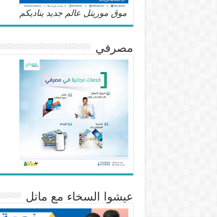
موڨ موريتل عالم جديد يناديكم
مصرفي
عيشوا السخاء مع ماتل