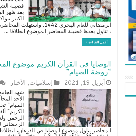
فضيلة الشي
بعد ظهر ال
الكبير بنو
الرمضاني للعام الهجري 1442. 
، تناول بعدها فضيلة المحاضر الموضوع انطلاقا …
أكمل القراءة »
“روضة الصيام”
أبريل 19, 2021
إسلاميات
,
الأخبار
شهد الجامع
الأحد المح
الصيام” تح
الكريم” ألق
الرحمن ولد
المحاضر تناول موضوع الوصايا في القرءان، انطلاقا من الآي