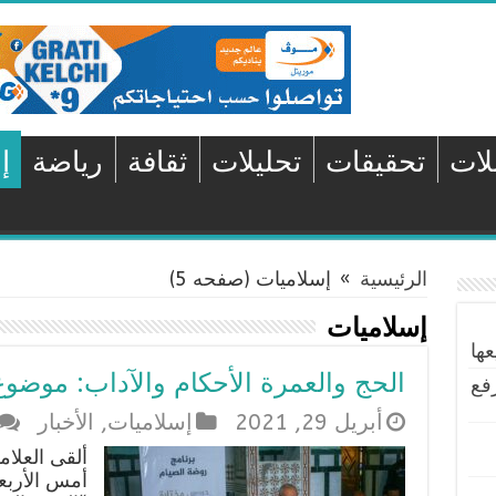
لات
تحقيقات
تحليلات
ثقافة
رياضة
إ
الرئيسية
»
إسلاميات
(صفحه 5)
إسلاميات
ها
الحج والعمرة الأحكام والآداب: موض
فع
أبريل 29, 2021
إسلاميات
,
الأخبار
ألقى العلام
أمس الأربعا