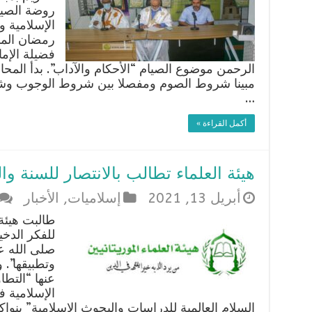
روضة الصيا
الإسلامية و
رمضان المبا
فضيلة الإما
الرحمن موضوع الصيام “الأحكام والآداب”. بدأ الم
مبينا شروط الصوم ومفصلا بين شروط الوجوب وشر
…
أكمل القراءة »
هيئة العلماء تطالب بالانتصار للسنة و
أبريل 13, 2021
إسلاميات
,
الأخبار
طالبت هيئة 
للفكر الدخي
صلى الله عل
وتطبيقها”. 
عنها “التط
الإسلامية 
السلام العالمية للدراسات والبحوث الإسلامية” بنو