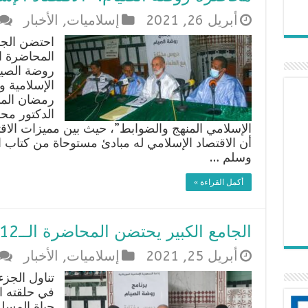
أبريل 26, 2021
إسلاميات
,
الأخبار
احتضن الجا
المحاضرة 
روضة الصيا
الإسلامية و
رمضان المبا
الدكتور مح
الإسلامي المنهج والضوابط”، حيث بين مميزات الاق
أن الاقتصاد الإسلامي له مبادئ مستوحاة من كتاب 
وسلم …
أكمل القراءة »
الجامع الكبير يحتضن المحاضرة الــ12 من “روضة الصيام”
أبريل 25, 2021
إسلاميات
,
الأخبار
تناول الجزء
حياة المسل