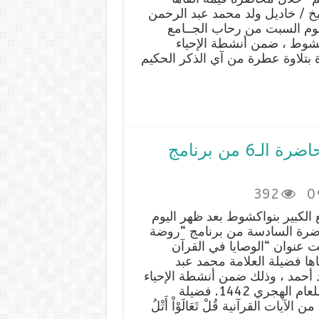
خ / خاديل ولد محمد عبد الرحمن
يوم السبت من رحاب الجــامع
اكشوط ، ضمن أنشطة الإحياء
واستهلت المحاضرة بتلاوة عطرة من آي الذكر الحكيم
الوصايا في القرآن الكريم موضوع المحاضرة الـ6 من برنامج
392
0
 الكبير بنواكشوط بعد ظهر اليوم
اضرة السادسة من برنامج “روضة
ت عنوان “الوصايا في القرآن
اها فضيلة العلامة محمد عبد
 أحمد ، وذلك ضمن أنشطة الإحياء
الرمضاني للعام الهجري 1442. فضيلة
ات القرآنية قُلْ تَعَالَوْاْ أَتْلُ