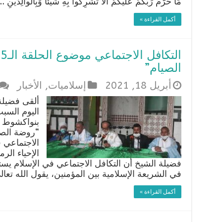
مَا حَرَّمَ رَبُّكُمْ عَلَيْكُمْ أَلاَّ تُشْرِكُواْ بِهِ شَيْئاً وَبِالْوالِدَيْنِ 
أكمل القراءة »
ا
الصيام”
أبريل 18, 2021
إسلاميات
,
الأخبار
ألقى فضيلة 
اليوم السب
بنواكشوط ا
“روضة الصي
الاجتماعي 
فضيلة الشيخ أن التكافل الاجتماعي في الإسلام يستمد
في الشريعة الإسلامية بين المؤمنين، يقول الله تعال
أكمل القراءة »