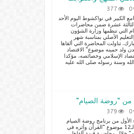
377
0
مع الكبير في نواكشوط اليوم الأحد
الثالثة عشرة ضمن محاضرات
م التي تنظمها وزارة الشؤون
التعليم الأصلي بمناسبة شهر
رك. تناولت المحاضرة التي ألقاها
دن ولد حمينه موضوع” الاقتصاد
تصاد الإسلامي وخصائصه، مؤكدا
الله وسنة رسوله صلى الله عليه
379
0
 الأول من برنامج روضة الصيام
في حلقته الـ12 موضوع “القرآن وأثره في
م” خلال محاضرة قيمة ألقاها