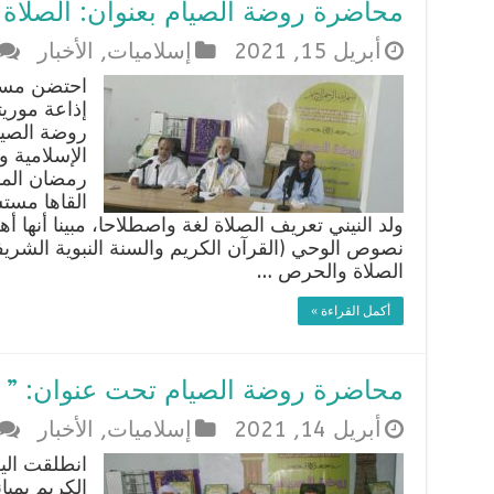
محاضرة روضة الصيام بعنوان: الصلاة 
أبريل 15, 2021
إسلاميات
,
الأخبار
احتضن مسجد
إذاعة موريت
روضة الصيا
الإسلامية و
رمضان المب
القاها مست
ولد النيني تعريف الصلاة لغة واصطلاحا، مبينا أنها أ
نصوص الوحي (القرآن الكريم والسنة النبوية الشري
الصلاة والحرص …
أكمل القراءة »
محاضرة روضة الصيام تحت عنوان: ” ال
أبريل 14, 2021
إسلاميات
,
الأخبار
انطلقت الي
الكريم بمبا