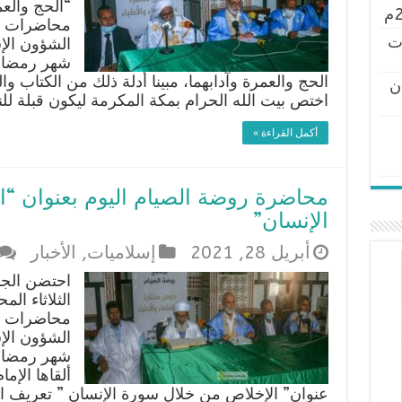
“الحج والع
محاضرات رو
ت
الشؤون الإس
شهر رمضان 
الحج والعمرة وآدابهما، مبينا أدلة ذلك من الكتاب وال
ن
اختص بيت الله الحرام بمكة المكرمة ليكون قبلة للن
أكمل القراءة »
محاضرة روضة الصيام اليوم بعنوان “
الإنسان”
أبريل 28, 2021
إسلاميات
,
الأخبار
احتضن الجا
الثلاثاء ا
محاضرات رو
الشؤون الإس
شهر رمضان 
ألقاها الإم
عنوان” الإخلاص من خلال سورة الإنسان ” تعريف 