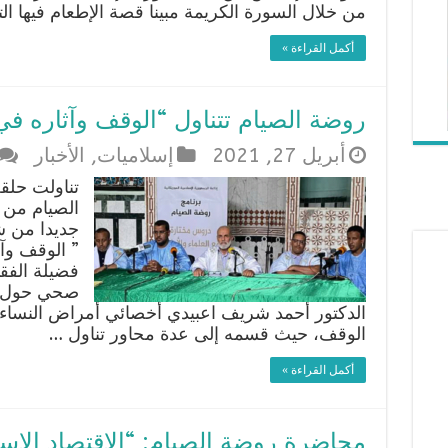
من خلال السورة الكريمة مبينا قصة الإطعام فيها الت
أكمل القراءة »
روضة الصيام تتناول “الوقف وآثاره في 
أبريل 27, 2021
إسلاميات
,
الأخبار
تناولت حلق
الصيام من 
جديدا من ش
” الوقف وآث
فضيلة الفق
صحي حول “
الدكتور أحمد شريف اعبيدي أخصائي أمراض النساء.
الوقف، حيث قسمه إلى عدة محاور تناول …
أكمل القراءة »
محاضرة روضة الصيام: “الاقتصاد الإس