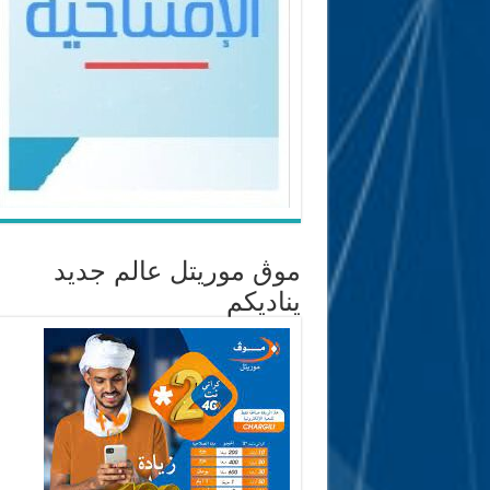
موڨ موريتل عالم جديد
يناديكم