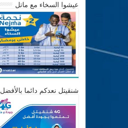
عيشوا السخاء مع ماتل
شنقيتل نعدكم دائما بالأفضل