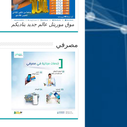
موڨ موريتل عالم جديد يناديكم
مصرفي