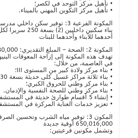
• تأهيل مركز التوحد في لكصر؛
• تأهيل مركز التكوين المهني بالميناء.
المكونة الفرعية 3: توفير سكن داخلي مدرسي:
أحدهما للأبناء وأحدهما للبنات
المكونة 2: الصحة – المبلغ التقديري: 1,136,080,000 أوقية جديدة
تهدف هذه المكونة إلى إزاحة المعوقات البني
في العاصمة، من خلال:
• بناء مركز ولادة كبير من المستوى III؛
• بناء ثلاثة مراكز غسيل كلى حديثة بسعة 30 سريرًا لكل منها؛
• بناء مركز وطني للحروق الكبري؛
• بناء مركز وطني للصحة النفسية والإدمان.
• إنشاء 5 أقسام طوارئ حديثة في المستشفيات؛
• تعزيز خدمات العناية المركزة في المستشف
المكون 3: توفير مياه الشرب وتحسين ال
650,016,000 أوقية جديدة
وتشمل مكونين فرعيتين: