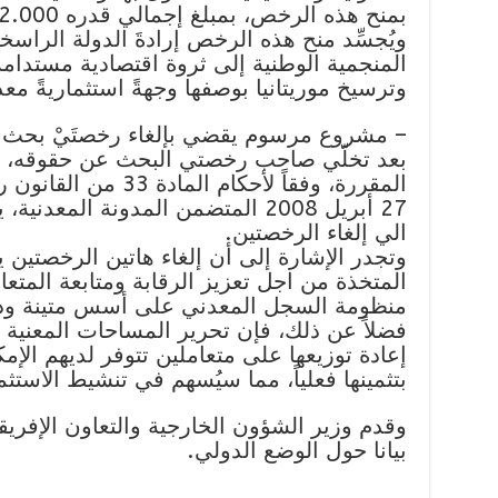
بمنح هذه الرخص، بمبلغ إجمالي قدره 22.332.000 أوقية جديدة
ويُجسِّد منح هذه الرخص إرادةَ الدولة الراسخ
المنجمية الوطنية إلى ثروة اقتصادية مستدامة
وترسيخ موريتانيا بوصفها وجهةً استثماريةً مع
– مشروع مرسوم يقضي بإلغاء رخصتَيْ بحث (2) عن مواد المجموعة 2
بعد تخلّي صاحب رخصتي البحث عن حقوقه، دو
27 أبريل 2008 المتضمن المدونة ال
الي إلغاء الرخصتين.
وتجدر الإشارة إلى أن إلغاء هاتين الرخصتين 
المتخذة من اجل تعزيز الرقابة ومتابعة المتعا
منظومة السجل المعدني على أسس متينة ودا
فضلاً عن ذلك، فإن تحرير المساحات المعنية ا
إعادة توزيعها على متعاملين تتوفر لديهم الإمكا
بتثمينها فعلياً، مما سيُسهم في تنشيط الاستث
وقدم وزير الشؤون الخارجية والتعاون الإفريق
بيانا حول الوضع الدولي.