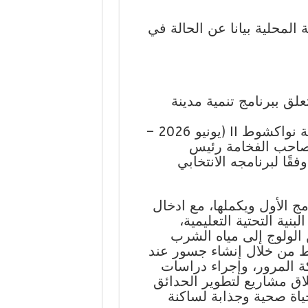
ة المحلية بيانا عن الحالة في
تعلق ببرنامج تنمية مدينة
يهدف هذا البيان إلى عرض برنامج تنمية مدينة نواكشوط II (يونيو 2026 –
ات من صاحب الفخامة رئيس
قًا لبرنامجه الانتخابي
ط II إنجازات البرنامج الأول ويكملها، مع ادخال
ية التحتية التعليمية،
الولوج إلى مياه الشرب
ط من خلال إنشاء جسور عند
كة المرور، وإجراء دراسات
اق مشاريع لتطوير الحدائق
حياة صحية وجذابة لساكنة