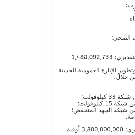
رب:
المكونة 4: الكهرباء والإنارة العامة – المبلغ التقديري: 1,488,092,733
طوير الإنارة العمومية الحديثة
ن خلال:
المكونة 5: المنشئات والطرق – المبلغ التقديري: 3,800,000,000 أوقية