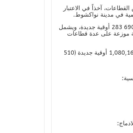
القطاعات، آخذاً في الاعتبار
نمية في مدينة نواكشوط.
وتبلغ الكلفة الإجمالية لهذا البرنامج 11 589 690 283 أوقية جديدة، ويشمل
كلة موزعة على عدة قطاعات
المكونة 1: التعليم – المبلغ التقديري: 1,080,162,303 أوقية جديدة (510