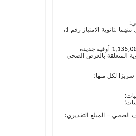
بناء سكنين داخليين (2) بسعة 250 سريرا لكل منهما بثانوية الامتياز رقم 1،
وية المتعلقة بالعرض الصحي
يات؛
صرف الصحي – المبلغ التقديري: