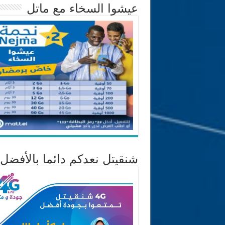
عيشوا السخاء مع ماتل
شنقيتل نعدكم دائما بالأفضل