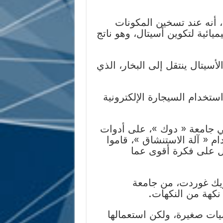
 أنه عند تسخين المكونات
يائية لتكوين أسيتال، وهو ناتج
 70 في المائة من الأسيتال ينتقل إلى البخار، الذي
ستخدام السيجارة الإلكترونية
ي جامعة « دوك »، على أدوات
ام « آلة الاستنشاق »، قاموا
ل على فكرة أقوى عما
يك غوردت، من جامعة
 نكهة من النكهات.
ميات صغيرة، ولكن استعمالها