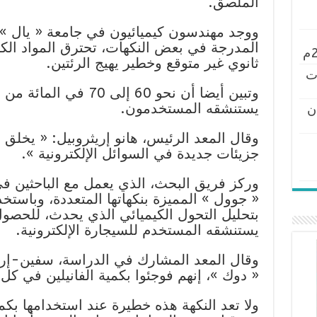
الملصق.
ووجد مهندسون كيميائيون في جامعة « يال »،
المدرجة في بعض النكهات، تحترق المواد الكيم
ثانوي غير متوقع وخطير يهيج الرئتين.
ت
وتبين أيضا أن نحو 60 إلى
يستنشقه المستخدمون.
ن
وقال المعد الرئيس، هانو إريثروبيل: « يخلق ا
جزيئات جديدة في السوائل الإلكترونية ».
وركز فريق البحث، الذي يعمل مع الباحثين ف
« جوول » المميزة بنكهاتها المتعددة، وباستخد
بتحليل التحول الكيميائي الذي يحدث، للحصو
يستنشقه المستخدم للسيجارة الإلكترونية.
وقال المعد المشارك في الدراسة، سفين-إر
« دوك »، إنهم فوجئوا بكمية الفانيلين في كل
ولا تعد النكهة هذه خطيرة عند استخدامها بك