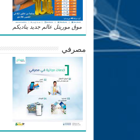
موڨ موريتل عالم جديد يناديكم
مصرفي