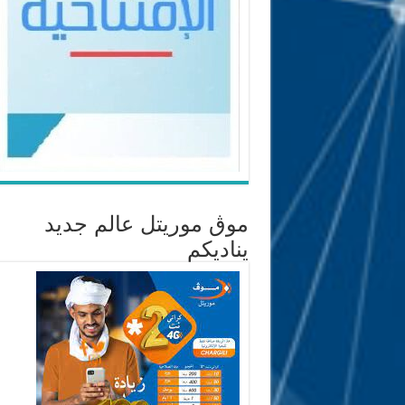
موڨ موريتل عالم جديد
يناديكم