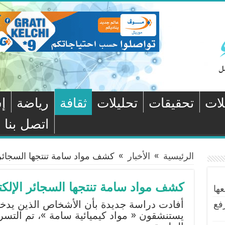
لات
تحقيقات
تحليلات
ثقافة
رياضة
إ
اتصل بنا
الرئيسية
»
الأخبار
»
كشف مواد سامة تنتجها السجائر ا
كشف مواد سامة تنتجها السجائر الإلكت
ها
فع
أفادت دراسة جديدة بأن الأشخاص الذين يدخنو
يستنشقون « مواد كيميائية سامة »، تم التسر 